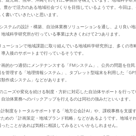
げ、豊かで活力のある地域社会づくりを目指しているようです。今回は、
しく書いていきたいと思います。
他システムの設計・構築、自治体業務ソリューションを通し、より良い地
。地域科学研究所が行っている事業は大きくわけて2つあります。
ソリューションで地域課題に取り組んでいる地域科学研究所は、多くの市
、導入後のサポートまで行っているそうです。
計画的かつ適切にメンテナンスする「FMシステム」、公共の問題を住民
を管理する「地理情報システム」、タブレット型端末を利用した「GP
書類作成システム」などがあります。
会のニーズや変化を続ける制度・方針に対応した自治体サポートを行って
、自治体業務へのバックアップを行えるのは同社の強みだといいます。
会計制度をトータルサポートする「地方公会計AI」や、課税事務を支援
むための「計画策定・地域ブランド戦略」などがあるようです。地域そ
困ったことがあれば気軽に相談してみるといいかもしれません。