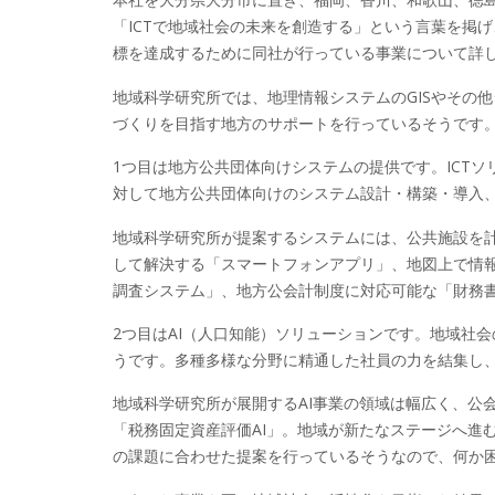
「ICTで地域社会の未来を創造する」という言葉を掲
標を達成するために同社が行っている事業について詳
地域科学研究所では、地理情報システムのGISやその
づくりを目指す地方のサポートを行っているそうです
1つ目は地方公共団体向けシステムの提供です。ICT
対して地方公共団体向けのシステム設計・構築・導入
地域科学研究所が提案するシステムには、公共施設を
して解決する「スマートフォンアプリ」、地図上で情報
調査システム」、地方公会計制度に対応可能な「財務
2つ目はAI（人口知能）ソリューションです。地域社
うです。多種多様な分野に精通した社員の力を結集し
地域科学研究所が展開するAI事業の領域は幅広く、公
「税務固定資産評価AI」。地域が新たなステージへ進
の課題に合わせた提案を行っているそうなので、何か